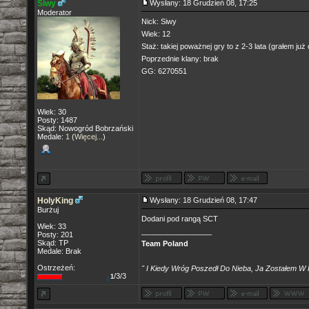
Siwy
Wysłany: 18 Grudzień 08, 17:25
Moderator
Nick: Siwy
Wiek: 12
Staż: takiej poważnej gry to z 2-3 lata (grałem już
Poprzednie klany: brak
GG: 6270551
Wiek: 30
Posty: 1487
Skąd: Nowogród Bobrzański
Medale:
1
(
Więcej...
)
HolyKing
Wysłany: 18 Grudzień 08, 17:47
Burżuj
Dodani pod rangą SCT
Wiek: 33
_________________
Posty: 201
Skąd: TP
Team Poland
Medale: Brak
Ostrzeżeń:
" I Kiedy Wróg Poszedł Do Nieba, Ja Zostałem W 
/3/3
1