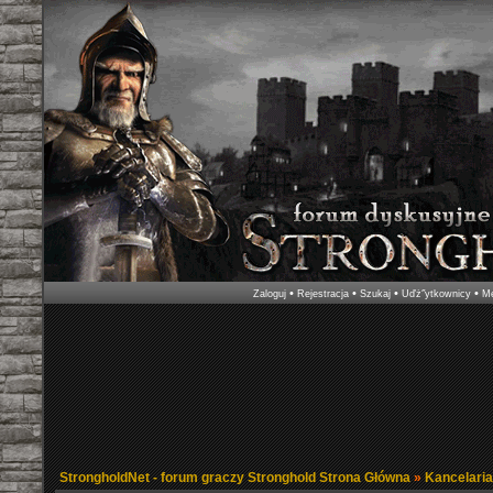
•
•
•
•
Zaloguj
Rejestracja
Szukaj
Uďż˝ytkownicy
Me
StrongholdNet - forum graczy Stronghold Strona Główna
»
Kancelari