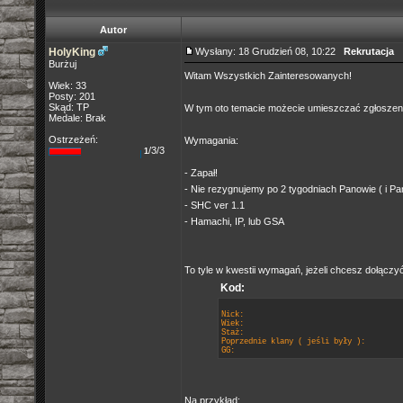
Autor
HolyKing
Wysłany: 18 Grudzień 08, 10:22
Rekrutacja
Burżuj
Witam Wszystkich Zainteresowanych!
Wiek: 33
Posty: 201
Skąd: TP
W tym oto temacie możecie umieszczać zgłoszen
Medale: Brak
Ostrzeżeń:
Wymagania:
/3/3
1
- Zapał!
- Nie rezygnujemy po 2 tygodniach Panowie ( i Pan
- SHC ver 1.1
- Hamachi, IP, lub GSA
To tyle w kwestii wymagań, jeżeli chcesz dołączyć
Kod:
Nick:
Wiek:
Staż:
Poprzednie klany ( jeśli były ):
GG:
Na przykład: