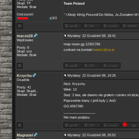
Skąd: TP
Team Poland
Medale: Brak
Ostrzeżeń:
" I Kiedy Wróg Poszedł Do Nieba, Ja Zostałem W 
/3/3
1
maczo28
Wysłany: 22 Grudzień 08, 18:41
Wędrowiec
moje nowe gg 12301766
Posty: 6
czekam na kontakt
batek1@op.pl
Skąd: sss
Medale: Brak
Krzychu
Wysłany: 22 Grudzień 08, 19:26
Osadnik
Nick: Krzychu
Posty: 41
Wiek: 13
Skąd: Skądś...
Medale: Brak
Staż: 2 lata, ale dawno nie grałem i cienko mi idzi
Poprzednie klany ( jeśli były ): AoG
GG:6567390
_________________
Nie mam podpisu
Magnatel
Wysłany: 22 Grudzień 08, 20:52