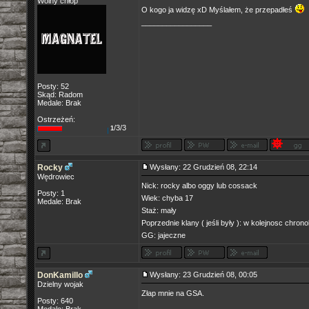
Wolny chłop
O kogo ja widzę xD Myślałem, że przepadłeś
_________________
Posty: 52
Skąd: Radom
Medale: Brak
Ostrzeżeń:
/3/3
1
Rocky
Wysłany: 22 Grudzień 08, 22:14
Wędrowiec
Nick: rocky albo oggy lub cossack
Posty: 1
Wiek: chyba 17
Medale: Brak
Staż: mały
Poprzednie klany ( jeśli były ): w kolejnosc chr
GG: jajeczne
DonKamillo
Wysłany: 23 Grudzień 08, 00:05
Dzielny wojak
Złap mnie na GSA.
Posty: 640