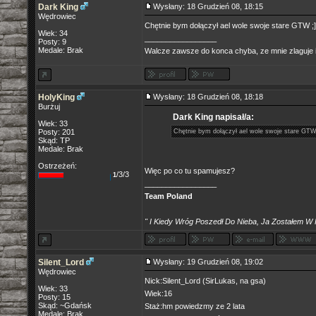
Dark King
Wysłany: 18 Grudzień 08, 18:15
Wędrowiec
Chętnie bym dołączył ael wole swoje stare GTW ;]
Wiek: 34
_________________
Posty: 9
Medale: Brak
Walcze zawsze do konca chyba, ze mnie zlaguje i 
HolyKing
Wysłany: 18 Grudzień 08, 18:18
Burżuj
Dark King napisał/a:
Wiek: 33
Posty: 201
Chętnie bym dołączył ael wole swoje stare GTW
Skąd: TP
Medale: Brak
Ostrzeżeń:
Więc po co tu spamujesz?
/3/3
1
_________________
Team Poland
" I Kiedy Wróg Poszedł Do Nieba, Ja Zostałem W 
Silent_Lord
Wysłany: 19 Grudzień 08, 19:02
Wędrowiec
Nick:Silent_Lord (SirLukas, na gsa)
Wiek: 33
Wiek:16
Posty: 15
Skąd: ~Gdańsk
Staż:hm powiedzmy ze 2 lata
Medale: Brak