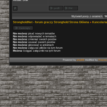
Medale: Brak
Wyświetl posty z ostatnich:
StrongholdNet - forum graczy Stronghold Strona Główna
»
Kancelari
Nie możesz
pisać nowych tematów
Nie możesz
odpowiadać w tematach
Nie możesz
zmieniać swoich postów
Nie możesz
usuwać swoich postów
Nie możesz
głosować w ankietach
Nie możesz
załączać plików na tym forum
Możesz
ściągać załączniki na tym forum
Powered by
phpBB
modified by
Przemo