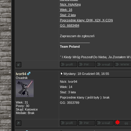
Nick: HolyKing
Wiek: 16
Staż: 2 lata
Poprzednie klany: DHK, X2X, X-CON
GG: 6683484
Zapraszam do zgłoszeń
_________________
Team Poland
" I Kiedy Wróg Poszedł Do Nieba, Ja Zostałem W 
Ivor94
Wysłany: 18 Grudzień 08, 16:55
Osadnik
Nick: Ivor94
Wiek: 14
Staż: 3 lata
Poprzednie klany ( jeśli były ): brak
Wiek: 31
GG: 3553789
Posty: 30
Skąd: Katowice
Medale: Brak