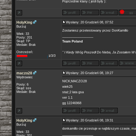
Poprzednie klany ( jeśli były ):
HolyKing
Wysłany: 20 Grudzień 08, 07:52
Burżuj
Zostaniesz przetestowany przez DonKamillo
Wiek: 33
_________________
Posty: 201
Skąd: TP
Team Poland
Medale: Brak
Ostrzeżeń:
" I Kiedy Wróg Poszedł Do Nieba, Ja Zostałem W 
/3/3
1
maczo28
Wysłany: 20 Grudzień 08, 19:27
Wędrowiec
NICK;MACZO28
Posty: 6
wiek25
Skąd: sss
Medale: Brak
staż;2 lata gsa
ver 1.1
gg 12246968
HolyKing
Wysłany: 20 Grudzień 08, 19:31
Burżuj
donkamillo cie przestuje w najblizszym czasie, m
Wiek: 33
_________________
Posty: 201