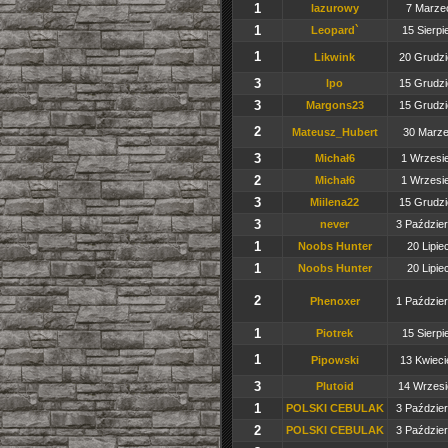
1
lazurowy
7 Marzec
1
Leopard`
15 Sierpi
1
Likwink
20 Grudzi
3
lpo
15 Grudzi
3
Margons23
15 Grudzi
2
Mateusz_Hubert
30 Marze
3
Michał6
1 Wrzesie
2
Michał6
1 Wrzesie
3
Miilena22
15 Grudzi
3
never
3 Paździer
1
Noobs Hunter
20 Lipie
1
Noobs Hunter
20 Lipie
2
Phenoxer
1 Paździer
1
Piotrek
15 Sierpi
1
Pipowski
13 Kwieci
3
Plutoid
14 Wrzesi
1
POLSKI CEBULAK
3 Paździer
2
POLSKI CEBULAK
3 Paździer