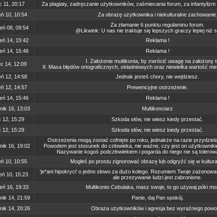
 11, 20:17
Za plagiaty, zadręczanie użytkowników, zaśmiecania forum, za infantylizm
eń 10, 10:54
Za obrazę użytkownika i niekulturalne zachowanie
Za złamanie 6 punktu regulaminu forum.
eń 08, 09:54
@Likwink: U nas nie traktuje się lepszych graczy lepiej niż 
eń 14, 15:42
Reklama !
eń 14, 15:46
Reklama !
I. Założenie multikonta, by zwrócić uwagę na założony 
c 14, 12:09
II. Masa błędów ortograficznych, składniowych oraz niewielka wartość m
ń 12, 14:58
Jednak jesteś chory, nie wejdziesz.
ń 12, 14:57
Prewencyjne ostrzeżenie.
eń 14, 15:46
Reklama !
nik 16, 13:03
Multikonciarz
c 12, 15:29
Szkoda słów, nie wiesz kiedy przestać.
c 12, 15:29
Szkoda słów, nie wiesz kiedy przestać.
Ostrzeżenia mogą zostać cofnięte po roku, jednakże na razie przydziela
nik 16, 19:02
Powodem jest stosunek do człowieka, nie ważne, czy jest on użytkowniki
Nazywanie kogoś podczłowiekiem i pogarda do niego nie są tolerow
eń 10, 10:55
Mogłeś po prostu zignorować obrazę lub odgryźć się w kultur
'je*ani hipokryci' o jedno słowo za dużo kolego. Rozumiem Twoje zażenowa
eń 10, 15:23
ale przezywanie ludzi jest zabronione.
eń 16, 19:33
Multikonto Cebulaka, masz swoje, to go używaj póki mo
nik 14, 21:59
Panie, daj Pan spokój.
nik 14, 20:26
Obraza użytkowników i agresja bez wyraźnego powo