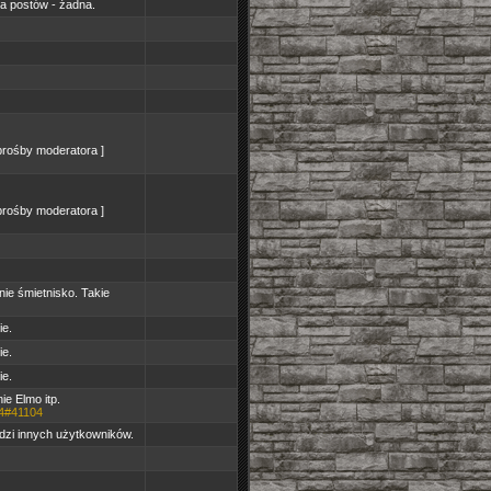
na postów - żadna.
prośby moderatora ]
prośby moderatora ]
ie śmietnisko. Takie
ie.
ie.
ie.
e Elmo itp.
04#41104
dzi innych użytkowników.