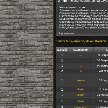
W tym miejscu wyświetlani są użytk
Ustawienia ostrzeżeń:
- Zablokowanie możliwości pisania postów
- Zablokowanie możliwości wejścia na foru
- Ostrzeżenia nie wygasają z upływem cz
- Użytkownicy mogą widzieć od kogo dostal
- Moderatorzy mogą dodawać ostrzeżenia
- Moderatorzy mogą edytować ostrzeżenia
- Maksymalna wartość ostrzeżenia dodane
Ukryj ustawienia
Ostrzeżenia które wystawił:
Bordinio
Wartość
Użytkownik
D
1
...
30 Sierpi
1
...
30 Sierpi
1
...
30 Sierpi
2
:)
2 Wrzesie
1
Artok
19 Luty
1
Borki
10 Lipie
1
Borki
31 Marze
1
Borki
10 Luty
3
CebulakV1
1 Paździer