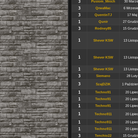
3
Pusiom_Mnich
30 Marze
3
QrwaMac
6 Wrzesie
3
QuentinTJ
17 Maj 
1
Qunir
27 Grudzi
3
Rodney85
15 Grudzi
1
Shever KSW
13 Listop
1
Shever KSW
13 Listop
1
Shever KSW
13 Listop
3
Siemano
28 Luty
3
SzajDZIK
1 Paździer
1
Techno91
20 Lipie
1
Techno91
20 Lipie
1
Techno91
20 Lipie
1
Techno911
20 Lipie
1
Techno911
20 Lipie
1
Techno911
20 Lipie
3
Tenchio22
15 Grudzi