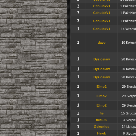
3
CebulakV1
1 Paździer
3
CebulakV1
1 Paździer
3
CebulakV1
1 Paździer
1
CebulakV1
14 Wrzesi
1
davo
10 Kwieci
1
Dyziosław
20 Kwieci
1
Dyziosław
20 Kwieci
1
Dyziosław
20 Kwieci
1
Elmo2
29 Sierpi
1
Elmo2
29 Sierpi
1
Elmo2
29 Sierpi
3
fie
15 Grudzi
1
fubu35
3 Sierpie
1
Gekonius
14 Listop
1
Hawk
9 Stycze