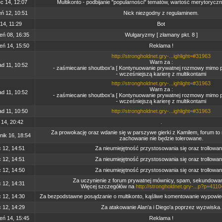
c 14, 12:07
Multikonto - podbijanie "popularności" tematów, wartość merytorycz
ń 12, 10:51
Nick niezgodny z regulaminem.
14, 11:29
Bot
eń 08, 16:35
Wulgaryzmy [ złamany pkt. 8 ]
eń 14, 15:50
Reklama !
http://strongholdnet.gry-...ighlight=#31963
Warn za :
ad 11, 10:52
- zaśmiecanie shoutbox'a [ Kontynuowanie prywatnej rozmowy mimo 
- wcześniejszą karierę z multikontami
http://strongholdnet.gry-...ighlight=#31963
Warn za :
ad 11, 10:52
- zaśmiecanie shoutbox'a [ Kontynuowanie prywatnej rozmowy mimo 
- wcześniejszą karierę z multikontami
ad 11, 10:50
http://strongholdnet.gry-...ighlight=#31963
 14, 20:42
.
Za prowokację oraz wdanie się w parszywe gierki z Kamilem, forum to n
nik 16, 18:54
zachowanie nie będzie tolerowane.
c 12, 14:51
Za nieumiejętność przystosowania się oraz trollowan
c 12, 14:51
Za nieumiejętność przystosowania się oraz trollowan
c 12, 14:50
Za nieumiejętność przystosowania się oraz trollowan
Za uczynienie z forum prywatnej mównicy, spam, sekundowani
c 12, 14:31
Więcej szczegółów na
http://strongholdnet.gry-...p?p=411
c 12, 14:30
Za bezpodstawne posądzanie o multikonto, kąśliwe komentowanie wypowie
c 12, 14:29
Za atakowanie Alan'a i Diego'a poprzez wyzwiska.
eń 14, 15:45
Reklama !