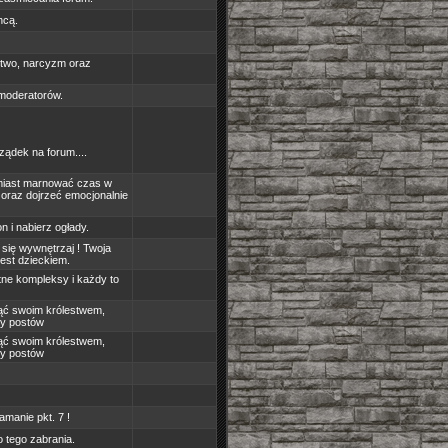
hcą.
mstwo, narcyzm oraz
 moderatorów.
ządek na forum....
amiast marnować czas w
 oraz dojrzeć emocjonalnie
 i nabierz ogłady.
się wywnętrzaj ! Twoja
jest dzieckiem.
tne kompleksy i każdy to
jąć swoim królestwem,
ny postów
jąć swoim królestwem,
ny postów
amanie pkt. 7 !
 tego zabrania.