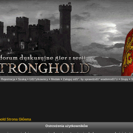
•
•
•
•
•
•
•
Rejestracja
Szukaj
Uďż˝ytkownicy
Medale
Zaloguj siďż˝, by sprawdziďż˝ wiadomoďż˝ci
Grupy
S
hold Strona Główna
Ostrzeżenia użytkowników