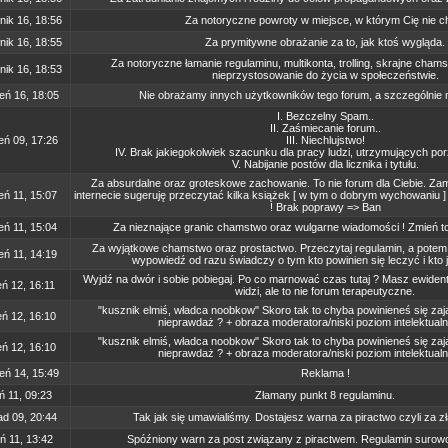
nik 16, 18:56
Za notoryczne powroty w miejsce, w którym Cię nie c
nik 16, 18:55
Za prymitywne obrażanie za to, jak ktoś wygląda.
Za notoryczne łamanie regulaminu, multikonta, trolling, skrajne cha
nik 16, 18:53
nieprzystosowanie do życia w społeczeństwie.
eń 16, 18:05
Nie obrażamy innych użytkowników tego forum, a szczególnie
I. Bezczelny Spam..
II. Zaśmiecanie forum..
eń 09, 17:26
III. Niechlujstwo!
IV. Brak jakiegokolwiek szacunku dla pracy ludzi, utrzymujących por
V. Nabijanie postów dla licznika i tytułu.
Za absurdalne oraz groteskowe zachowanie. To nie forum dla Ciebie. Z
eń 11, 15:07
internecie sugeruję przeczytać kilka książek [ w tym o dobrym wychowaniu ]
! Brak poprawy => Ban
eń 11, 15:04
Za nieznające granic chamstwo oraz wulgarne wiadomości ! Zmień ton
Za wyjątkowe chamstwo oraz prostactwo. Przeczytaj regulamin, a potem 
eń 11, 14:19
wypowiedź od razu świadczy o tym kto powinien się leczyć i kto 
Wyjdź na dwór i sobie pobiegaj. Po co marnować czas tutaj ? Masz ewiden
eń 12, 16:11
widzi, ale to nie forum terapeutyczne.
"kusznik elmiś, władca noobkow" Skoro tak to chyba powinieneś się za
eń 12, 16:10
nieprawdaż ? + obraza moderatora/niski poziom intelektual
"kusznik elmiś, władca noobkow" Skoro tak to chyba powinieneś się za
eń 12, 16:10
nieprawdaż ? + obraza moderatora/niski poziom intelektual
eń 14, 15:49
Reklama !
ń 11, 09:23
Złamany punkt 8 regulaminu.
ad 09, 20:44
Tak jak się umawialiśmy. Dostajesz warna za piractwo czyli za zł
ń 11, 13:42
Spóźniony warn za post związany z piractwem. Regulamin surowo