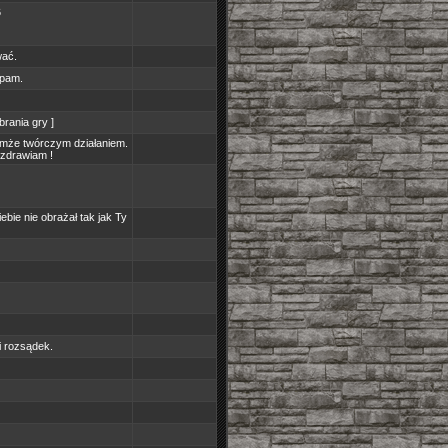
6
wać.
spam.
brania gry ]
ymże twórczym działaniem.
ozdrawiam !
ie nie obrażał tak jak Ty
i rozsądek.