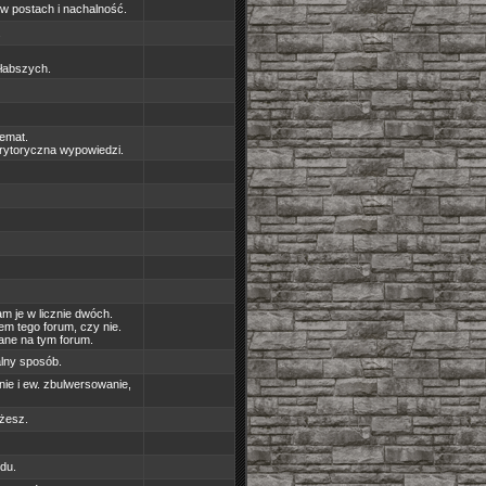
 w postach i nachalność.
.
słabszych.
temat.
erytoryczna wypowiedzi.
m je w licznie dwóch.
em tego forum, czy nie.
ane na tym forum.
alny sposób.
nie i ew. zbulwersowanie,
żesz.
du.