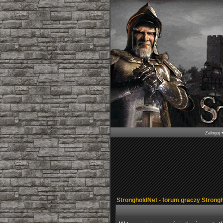
Zaloguj
StrongholdNet - forum graczy Strong