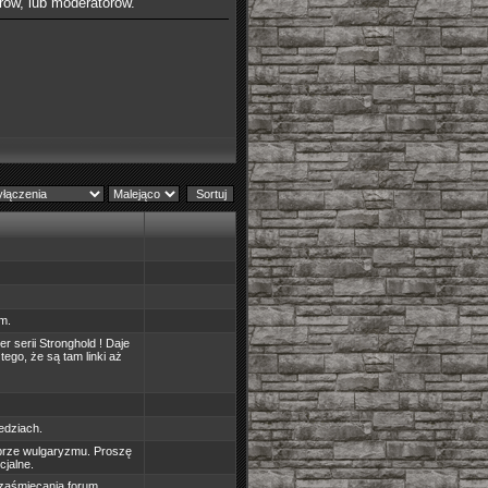
rów, lub moderatorów.
m.
r serii Stronghold ! Daje
ego, że są tam linki aż
edziach.
brze wulgaryzmu. Proszę
cjalne.
zaśmiecania forum.