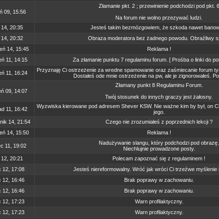
Złamanie pkt. 2 ; przewinienie podchodzi pod pkt. 
ń 09, 15:56
Na forum nie wolno przezywać ludzi.
 14, 20:35
Jesteś takim bezmózgowiem, że szkoda nawet bano
 14, 20:32
Obraza moderatora bez żadnego powodu. Obraźliwy 
eń 14, 15:45
Reklama !
ń 11, 14:15
Za złamanie punktu 7 regulaminu forum. [ Prośba o linki do po
Przyznaję Ci ostrzeżenie za wredne spamowanie oraz zaśmiecanie forum t
ń 11, 16:24
Dostałeś ode mnie ostrzeżenie na pw, ale je zignorowałeś. P
Złamany punkt 8 Regulaminu Forum.
ń 09, 14:07
Twój stosunek do innych graczy jest żałosny.
Wyzwiska kierowane pod adresem Shever KSW. Nie ważne kim by był, on Cieb
ad 11, 16:42
jego.
nik 14, 21:54
Czego nie zrozumiałeś z poprzednich lekcji ?
eń 14, 15:50
Reklama !
Nadużywanie slangu, który podchodzi pod obrazę.
c 11, 19:02
Niechlujnie prowadzone posty.
 12, 20:21
Polecam zapoznać się z regulaminem !
c 12, 17:08
Jesteś niereformowalny. Wróć jak wróci Ci trzeźwe myślenie 
c 12, 16:46
Brak poprawy w zachowaniu.
c 12, 16:46
Brak poprawy w zachowaniu.
c 12, 17:23
Warn profilaktyczny.
c 12, 17:23
Warn profilaktyczny.