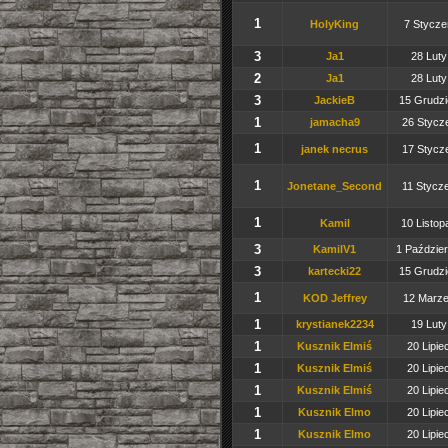
1
HolyKing
7 Stycze
3
Ja1
28 Luty
2
Ja1
28 Luty
3
JackieB
15 Grudzi
1
jamacha9
26 Stycze
1
janek necrus
17 Stycze
1
Jonetane_Second
11 Stycze
1
Kamil
10 Listop
3
KamilV1
1 Paździer
3
kartecki22
15 Grudzi
1
KOD Jeffrey
12 Marze
1
krystianek2234
19 Luty
1
Kusznik Elmiś
20 Lipie
1
Kusznik Elmiś
20 Lipie
1
Kusznik Elmiś
20 Lipie
1
Kusznik Elmo
20 Lipie
1
Kusznik Elmo
20 Lipie