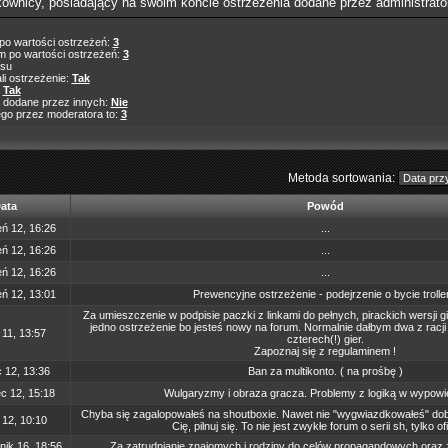
ownicy, posiadający na swoim koncie ostrzeżenia dodane przez administrato
 po wartości ostrzeżeń:
3
m po wartości ostrzeżeń:
3
asu
i ostrzeżenie:
Tak
:
Tak
 dodane przez innych:
Nie
go przez moderatora to:
3
Metoda sortowania:
ata
Powód
eń 12, 16:26
...
eń 12, 16:26
...
eń 12, 16:26
...
ń 12, 13:01
Prewencyjne ostrzeżenie - podejrzenie o bycie trolle
Za umieszczenie w podpisie paczki z linkami do pełnych, pirackich wersji gie
jedno ostrzeżenie bo jesteś nowy na forum. Normalnie dałbym dwa z racji t
 11, 13:57
czterech(!) gier.
Zapoznaj się z regulaminem !
c 12, 13:36
Ban za multikonto. ( na prośbę )
c 12, 15:18
Wulgaryzmy i obraza gracza. Problemy z logiką w wypowi
Chyba się zagalopowałeś na shoutboxie. Nawet nie "wygwiazdkowałeś" do
 12, 10:10
Cię, pilnuj się. To nie jest zwykłe forum o serii sh, tylko ofi
nik 16, 18:56
Za zatrudnianie znajomych i rodziny do celów propagandowych oraz 