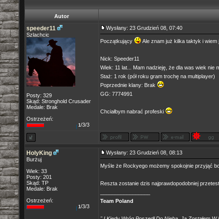
Autor
speeder11
Wysłany: 23 Grudzień 08, 07:40
Szlachcic
Początkujący
Ale znam już kilka taktyk i wie
Nick: Speeder11
Wiek: 11 lat... Mam nadzieję, że dla was wiek nie
Staż: 1 rok (pół roku gram trochę na multiplayer)
Poprzednie klany: Brak
GG: 7774991
Posty: 329
Skąd: Stronghold Crusader
Medale: Brak
Chciałbym nabrać profeski
Ostrzeżeń:
/3/3
1
HolyKing
Wysłany: 23 Grudzień 08, 08:13
Burżuj
Myśle że Rockyego możemy spokojnie przyjąć bo w
Wiek: 33
Posty: 201
Skąd: TP
Reszta zostanie dzis najprawdopodobniej przete
Medale: Brak
_________________
Ostrzeżeń:
Team Poland
/3/3
1
" I Kiedy Wróg Poszedł Do Nieba, Ja Zostałem W 