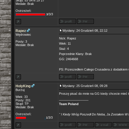
Skąd: 53°04'N 19°27'
Medale: Brak
Ostrzeżeń:
/3/3
3
Rapez
Wysłany: 24 Grudzień 08, 22:12
Wędrowiec
Nick: Rapez
Posty: 3
Wiek: 11
Medale: Brak
Staż: 4
Poprzednie Klany: Brak
GG: 2464668
PS: Przeszedłem Całego Crusadera z dodatkiem 
HolyKing
Wysłany: 25 Grudzień 08, 09:28
Burżuj
Proszę pisać do mnie na GG kiedy chcecie mieć tes
Wiek: 33
_________________
Posty: 201
Skąd: TP
Team Poland
Medale: Brak
Ostrzeżeń:
" I Kiedy Wróg Poszedł Do Nieba, Ja Zostałem W 
/3/3
1