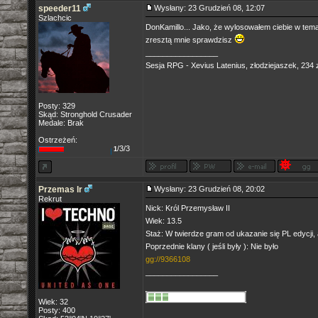
speeder11
Wysłany: 23 Grudzień 08, 12:07
Szlachcic
DonKamillo... Jako, że wylosowałem ciebie w tem
zresztą mnie sprawdzisz
_________________
Sesja RPG - Xevius Latenius, złodziejaszek, 234 z
Posty: 329
Skąd: Stronghold Crusader
Medale: Brak
Ostrzeżeń:
/3/3
1
Przemas lr
Wysłany: 23 Grudzień 08, 20:02
Rekrut
Nick: Król Przemysław II
Wiek: 13.5
Staż: W twierdze gram od ukazanie się PL edycji,
Poprzednie klany ( jeśli były ): Nie było
gg://9366108
_________________
Wiek: 32
Posty: 400