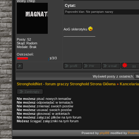
Wolny chłop
Cytat:
Poprzedni klan: Nie pamiętam nazwy
AoG sklerotyku
_________________
Posty: 52
Skąd: Radom
Medale: Brak
Ostrzeżeń:
/3/3
1
Wyświetl posty z ostatnich:
StrongholdNet - forum graczy Stronghold Strona Główna
»
Kancelari
Nie możesz
pisać nowych tematów
Nie możesz
odpowiadać w tematach
Nie możesz
zmieniać swoich postów
Nie możesz
usuwać swoich postów
Nie możesz
głosować w ankietach
Nie możesz
załączać plików na tym forum
Możesz
ściągać załączniki na tym forum
Powered by
phpBB
modified by
Przemo