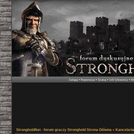
•
•
•
•
Zaloguj
Rejestracja
Szukaj
Uďż˝ytkownicy
Me
StrongholdNet - forum graczy Stronghold Strona Główna
»
Kancelari