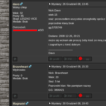
davo
Wysłany: 26 Grudzień 08, 13:45
Wolny chłop
Nick:Davo
Wiek: 32
wiek:15
Posty: 85
Skąd: LESZKO VICE
staż: przeszedłem wszystkie strongholdy oprócz l
Medale: Brak
poprzednie klany:brak
Ostrzeżeń:
gg:5705749
/3/3
4
Dodano: 2008-12-26, 20:21
może się wcinam ale proszę żeby ktoś ze mną za
i zagrał bym z kimś dobrym
_________________
Davo
Braveheart
Wysłany: 30 Grudzień 08, 15:33
Wędrowiec
Nick: Braveheart
Posty: 0
Wiek: 20
Medale: Brak
Staż: 5 lat
Poprzedni klan: Nie pamiętam nazwy
GG: 3806421
Magnatel
Wysłany: 30 Grudzień 08, 19:43