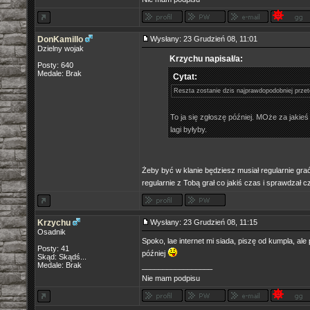
DonKamillo
Wysłany: 23 Grudzień 08, 11:01
Dzielny wojak
Krzychu napisał/a:
Posty: 640
Medale: Brak
Cytat:
Reszta zostanie dzis najprawdopodobniej prze
To ja się zgłoszę później. MOże za jakieś
lagi byłyby.
Żeby być w klanie będziesz musiał regularnie grać
regularnie z Tobą grał co jakiś czas i sprawdzał c
Krzychu
Wysłany: 23 Grudzień 08, 11:15
Osadnik
Spoko, lae internet mi siada, piszę od kumpla, ale
Posty: 41
później
Skąd: Skądś...
Medale: Brak
_________________
Nie mam podpisu