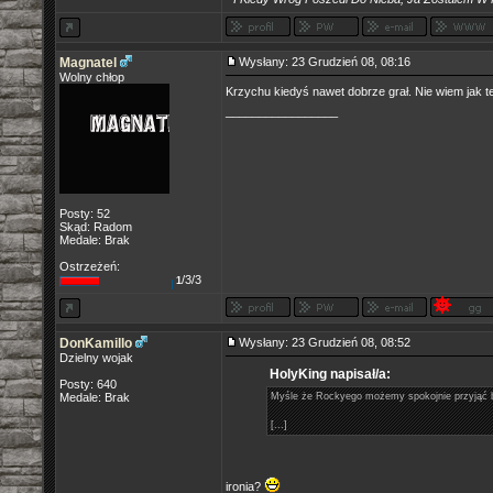
Magnatel
Wysłany: 23 Grudzień 08, 08:16
Wolny chłop
Krzychu kiedyś nawet dobrze grał. Nie wiem jak t
_________________
Posty: 52
Skąd: Radom
Medale: Brak
Ostrzeżeń:
/3/3
1
DonKamillo
Wysłany: 23 Grudzień 08, 08:52
Dzielny wojak
HolyKing napisał/a:
Posty: 640
Medale: Brak
Myśle że Rockyego możemy spokojnie przyjąć bo
[...]
ironia?