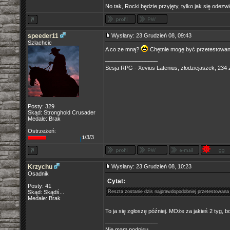
No tak, Rocki będzie przyjęty, tylko jak się odezw
speeder11
Wysłany: 23 Grudzień 08, 09:43
Szlachcic
A co ze mną?
Chętnie mogę być przetestowany.
_________________
Sesja RPG - Xevius Latenius, złodziejaszek, 234 z
Posty: 329
Skąd: Stronghold Crusader
Medale: Brak
Ostrzeżeń:
/3/3
1
Krzychu
Wysłany: 23 Grudzień 08, 10:23
Osadnik
Cytat:
Posty: 41
Skąd: Skądś...
Reszta zostanie dzis najprawdopodobniej przetestowana
Medale: Brak
To ja się zgłoszę później. MOże za jakieś 2 tyg, b
_________________
Nie mam podpisu