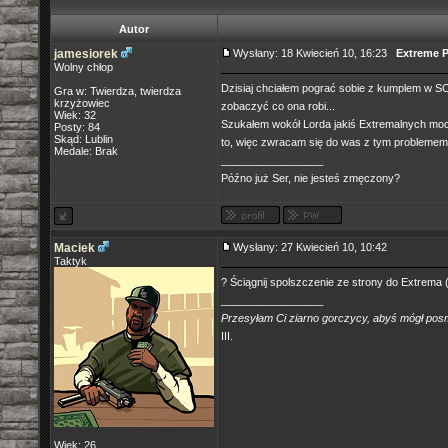
Autor
jamesiorek
Wysłany: 18 Kwiecień 10, 16:23
Extreme 
Wolny chłop
Dzisiaj chciałem pograć sobie z kumplem w SC
Gra w: Twierdza, twierdza
krzyżowiec
zobaczyć co ona robi...
Wiek: 32
Szukałem wokół Lorda jakiś Extremalnych mocy, a
Posty: 84
Skąd: Lublin
to, więc zwracam się do was z tym problemem
Medale: Brak
_________________
Późno już Ser, nie jesteś zmęczony?
Maciek
Wysłany: 27 Kwiecień 10, 10:42
Taktyk
? Ściągnij spolszczenie ze strony do Extrema (N
_________________
Przesyłam Ci ziarno gorczycy, abyś mógł po
III.
Wiek: 26