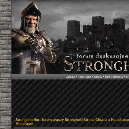
•
•
•
•
Zaloguj
Rejestracja
Szukaj
Uďż˝ytkownicy
Me
StrongholdNet - forum graczy Stronghold Strona Główna
»
Na udeptan
Multiplayer