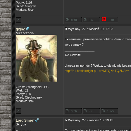
Posty: 1106
Skąd: Głogów
Medale: Brak
gign2
Wysłany: 27 Kwiecień 10, 17:53
Mieszczanin
Extremalne uprawnienia w poblizu Pana to znac
wytrzymaly ?
_________________
Ale Urwał!!!
chcesz mi pomóc ? Wejdz, to cie nic nie koszt
http://s1.battleknight.pl...ef=MTQzNTQ2NA==
Gra w: Stronghold , SC .
Wiek: 32
Posty: 120
Skąd: Ciechocinek
Medale: Brak
Lord Smerf
Wysłany: 27 Kwiecień 10, 19:43
Skryba
Czy po wyłączeniu opcji korzystanie z mocy by