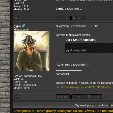
Gra w: grę
Wiek: 29
Posty: 1212
gign2
, zabłysnąłeś...
Medale: Brak
gign2
Wysłany: 27 Kwiecień 10, 21:12
Mieszczanin
Ja tylko próbowalem pomóc -.-
Lord Smerf napisał/a:
gign2
, zabłysnąłeś...
i Czym niby zabłysnąłem ?
_________________
Ale Urwał!!!
Gra w: Stronghold , SC .
Wiek: 32
Posty: 120
chcesz mi pomóc ? Wejdz, to cie nic nie koszt
Skąd: Ciechocinek
http://s1.battleknight.pl...ef=MTQzNTQ2NA==
Medale: Brak
Wyświetl posty z ostatnich:
StrongholdNet - forum graczy Stronghold Strona Główna
»
Na udeptan