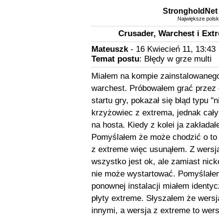
StrongholdNet 
Największe polski
Crusader, Warchest i Extr
Mateuszk
- 16 Kwiecień 11, 13:43
Temat postu
: Błędy w grze multi
Miałem na kompie zainstalowaneg
warchest. Próbowałem grać przez
startu gry, pokazał się błąd typu "
krzyżowiec z extrema, jednak cały
na hosta. Kiedy z kolei ja zakłada
Pomyślałem że może chodzić o to 
z extreme więc usunąłem. Z wersją
wszystko jest ok, ale zamiast nic
nie może wystartować. Pomyślałe
ponownej instalacji miałem ident
płyty extreme. Słyszałem że wersj
innymi, a wersja z extreme to wers