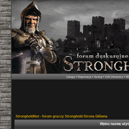
•
•
•
•
Zaloguj
Rejestracja
Szukaj
Uďż˝ytkownicy
Me
StrongholdNet - forum graczy Stronghold Strona Główna
Wpisz nazwę użyt